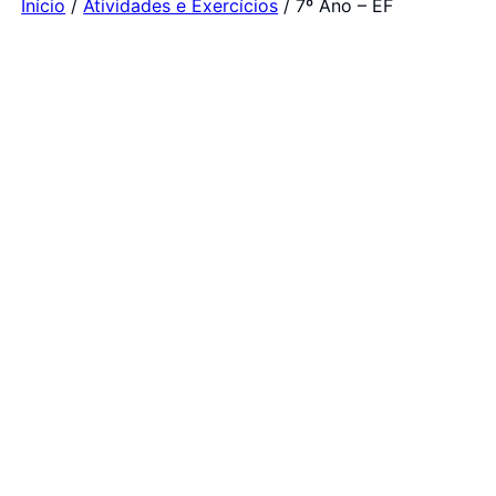
Início
/
Atividades e Exercícios
/ 7º Ano – EF