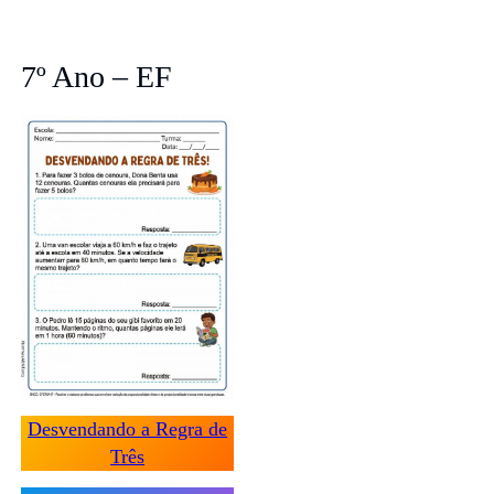
7º Ano – EF
Desvendando a Regra de
Três