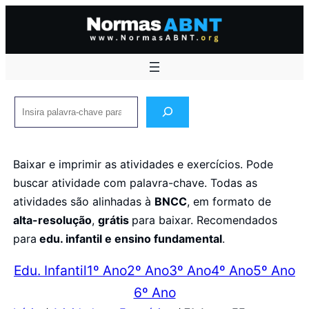
Pular
para
o
conteúdo
Pesquisar
Baixar e imprimir as atividades e exercícios. Pode
buscar atividade com palavra-chave. Todas as
atividades são alinhadas à
BNCC
, em formato de
alta-resolução
,
grátis
para baixar. Recomendados
para
edu. infantil e ensino fundamental
.
Edu. Infantil
1º Ano
2º Ano
3º Ano
4º Ano
5º Ano
6º Ano