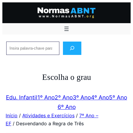
Pular
para
o
conteúdo
Pesquisar
Escolha o grau
Edu. Infantil
1º Ano
2º Ano
3º Ano
4º Ano
5º Ano
6º Ano
Início
/
Atividades e Exercícios
/
7º Ano –
EF
/ Desvendando a Regra de Três