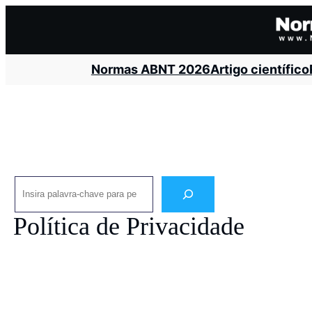
Pular
para
o
Normas ABNT 2026
Artigo científico
conteúdo
Pesquisar
Política de Privacidade