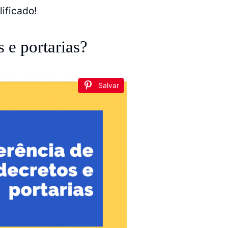
ificado!
s e portarias?
Salvar