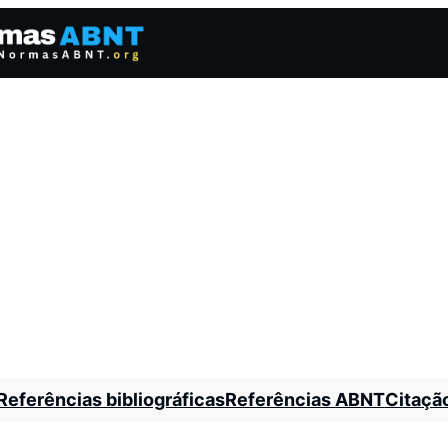
Referências bibliográficas
Referências ABNT
Citaçã