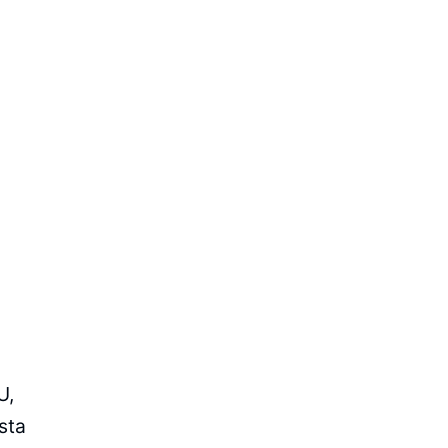
U,
sta