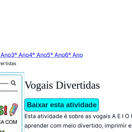
 Ano
3º Ano
4º Ano
5º Ano
6º Ano
ertidas
Vogais Divertidas
Baixar esta atividade
Esta atividade é sobre as vogais A E I O 
aprender com meio divertido, imprimir e