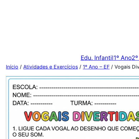
Edu. Infantil
1º Ano
2º
Início
/
Atividades e Exercícios
/
1º Ano – EF
/ Vogais Div