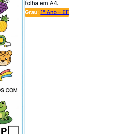
folha em A4.
Grau
:
1º Ano – EF