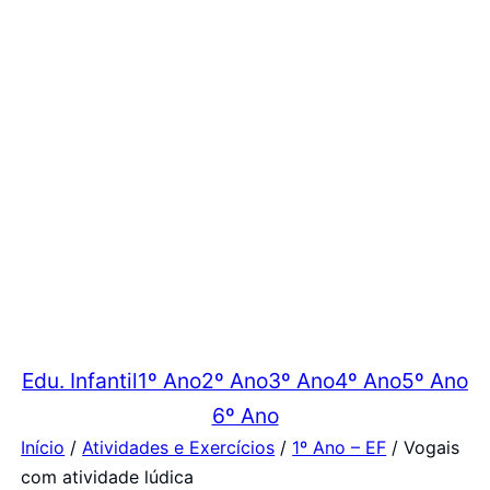
Edu. Infantil
1º Ano
2º Ano
3º Ano
4º Ano
5º Ano
6º Ano
Início
/
Atividades e Exercícios
/
1º Ano – EF
/ Vogais
com atividade lúdica