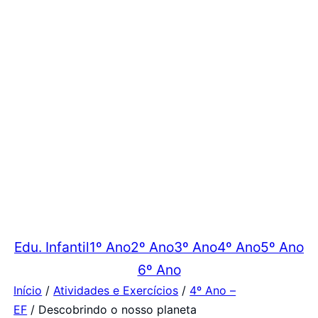
Edu. Infantil
1º Ano
2º Ano
3º Ano
4º Ano
5º Ano
6º Ano
Início
/
Atividades e Exercícios
/
4º Ano –
EF
/ Descobrindo o nosso planeta