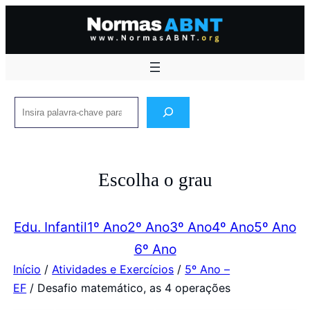
Pular
para
o
conteúdo
Pesquisar
Escolha o grau
Edu. Infantil
1º Ano
2º Ano
3º Ano
4º Ano
5º Ano
6º Ano
Início
/
Atividades e Exercícios
/
5º Ano –
EF
/ Desafio matemático, as 4 operações