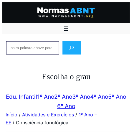
Pular
para
o
conteúdo
Pesquisar
Escolha o grau
Edu. Infantil
1º Ano
2º Ano
3º Ano
4º Ano
5º Ano
6º Ano
Início
/
Atividades e Exercícios
/
1º Ano –
EF
/ Consciência fonológica