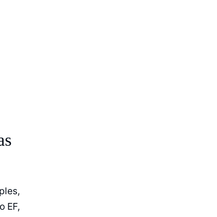
as
ples,
o EF,