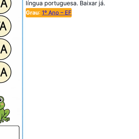
língua portuguesa. Baixar já.
Grau
:
1º Ano – EF