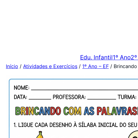
Edu. Infantil
1º Ano
2º
Início
/
Atividades e Exercícios
/
1º Ano – EF
/ Brincando