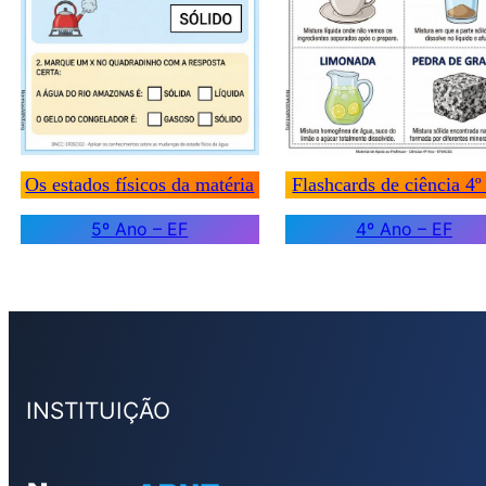
Os estados físicos da matéria
Flashcards de ciência 4º
5º Ano – EF
4º Ano – EF
INSTITUIÇÃO