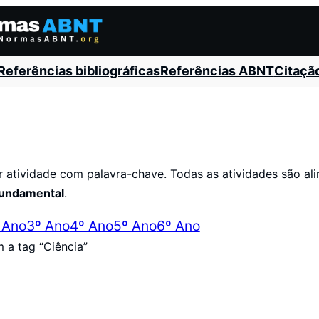
Referências bibliográficas
Referências ABNT
Citaçã
ar atividade com palavra-chave. Todas as atividades são al
 fundamental
.
 Ano
3º Ano
4º Ano
5º Ano
6º Ano
 a tag “Ciência”