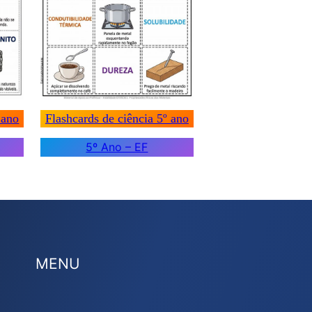
 ano
Flashcards de ciência 5º ano
5º Ano – EF
MENU