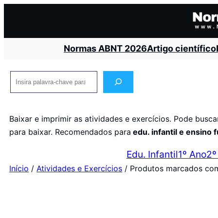
Pular
para
o
Normas ABNT 2026
Artigo científico
conteúdo
Pesquisar
Baixar e imprimir as atividades e exercícios. Pode busc
para baixar. Recomendados para
edu. infantil e ensino
Edu. Infantil
1º Ano
2º
Início
/
Atividades e Exercícios
/ Produtos marcados com