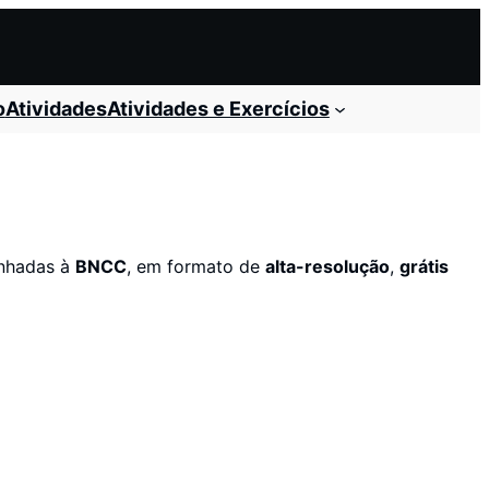
o
Atividades
Atividades e Exercícios
inhadas à
BNCC
, em formato de
alta-resolução
,
grátis