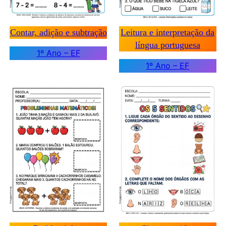
Contar, adição e subtração
Leitura e interpretação da
língua portuguesa
1º Ano – EF
1º Ano – EF