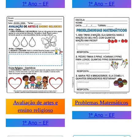
1º Ano – EF
1º Ano – EF
Avaliação de artes e
Problemas Matemáticos
ensino religioso
1º Ano – EF
1º Ano – EF