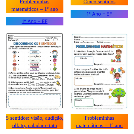
Probleminhas
Cinco sentidos
matemáticos – 1º ano
1º Ano – EF
1º Ano – EF
5 sentidos: visão, audição,
Probleminhas
olfato, paladar e tato
matemáticos – 1º ano