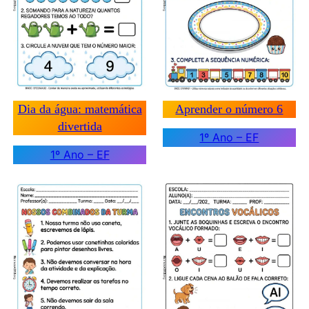
Dia da água: matemática
Aprender o número 6
divertida
1º Ano – EF
1º Ano – EF