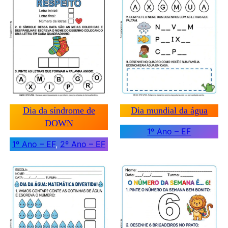
Dia da síndrome de
Dia mundial da água
DOWN
1º Ano – EF
1º Ano – EF
, 
2º Ano – EF