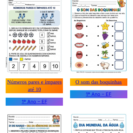
Números pares e ímpares
O som das boquinhas
até 10
1º Ano – EF
1º Ano – EF