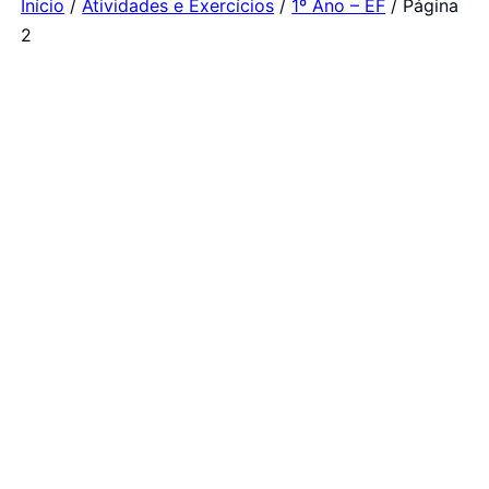
Início
/
Atividades e Exercícios
/
1º Ano – EF
/ Página
2