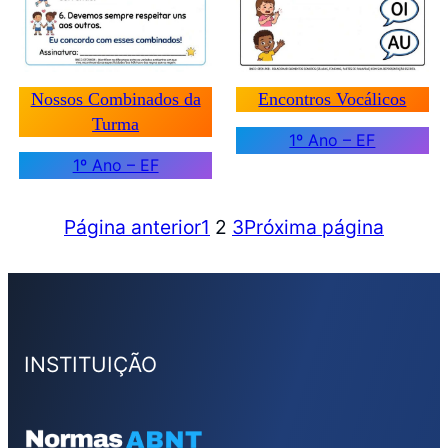
Nossos Combinados da
Encontros Vocálicos
Turma
1º Ano – EF
1º Ano – EF
Página anterior
1
2
3
Próxima página
INSTITUIÇÃO