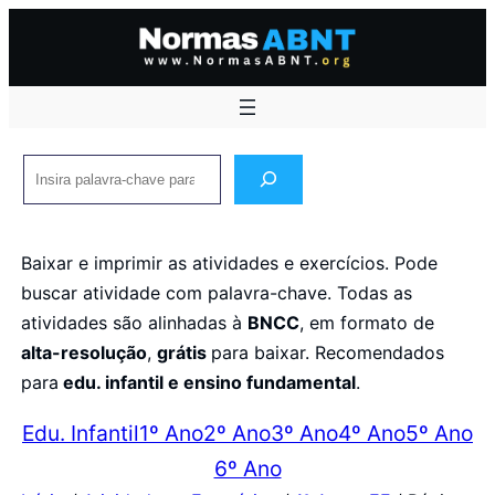
Pular
para
o
conteúdo
Pesquisar
Baixar e imprimir as atividades e exercícios. Pode
buscar atividade com palavra-chave. Todas as
atividades são alinhadas à
BNCC
, em formato de
alta-resolução
,
grátis
para baixar. Recomendados
para
edu. infantil e ensino fundamental
.
Edu. Infantil
1º Ano
2º Ano
3º Ano
4º Ano
5º Ano
6º Ano