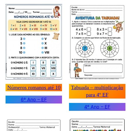
Números romanos até 10
Tabuada – multiplicação
para 4º EF
6º Ano – EF
4º Ano – EF