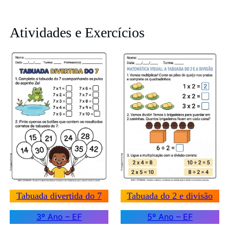
Atividades e Exercícios
Tabuada divertida do 7
Tabuada do 2 e divisão
3º Ano – EF
5º Ano – EF