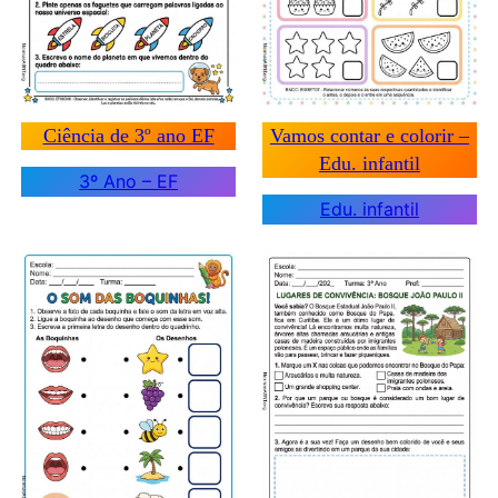
Ciência de 3º ano EF
Vamos contar e colorir –
Edu. infantil
3º Ano – EF
Edu. infantil