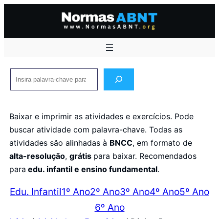
Pular
para
o
conteúdo
Pesquisar
Baixar e imprimir as atividades e exercícios. Pode
buscar atividade com palavra-chave. Todas as
atividades são alinhadas à
BNCC
, em formato de
alta-resolução
,
grátis
para baixar. Recomendados
para
edu. infantil e ensino fundamental
.
Edu. Infantil
1º Ano
2º Ano
3º Ano
4º Ano
5º Ano
6º Ano