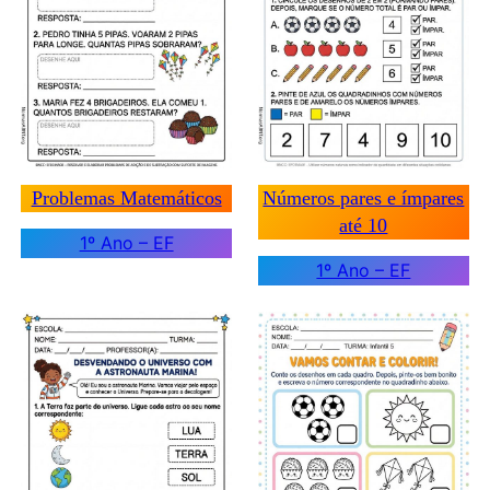
Problemas Matemáticos
Números pares e ímpares
até 10
1º Ano – EF
1º Ano – EF