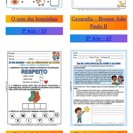
O som das boquinhas
Geografia – Bosque João
Paulo II
1º Ano – EF
3º Ano – EF