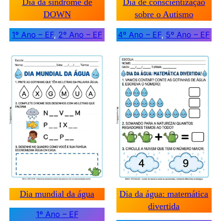
Dia da síndrome de
Dia de conscientização
DOWN
sobre o Autismo
1º Ano – EF
, 
2º Ano – EF
4º Ano – EF
, 
5º Ano – EF
Dia mundial da água
Dia da água: matemática
divertida
1º Ano – EF