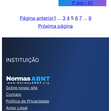
1º Ano – EF
Página anterior
1
…
3
4
5
6
7
…
9
Próxima página
INSTITUIÇÃO
Sobre nosso site
Contato
Política de Privacidade
Aviso Legal