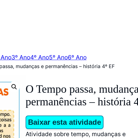
 Ano
3º Ano
4º Ano
5º Ano
6º Ano
assa, mudanças e permanências – história 4º EF
O Tempo passa, mudança
permanências – história 
Baixar esta atividade
Atividade sobre tempo, mudanças e