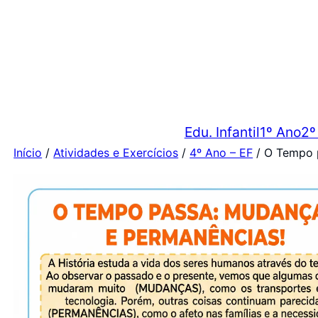
Edu. Infantil
1º Ano
2º
Início
/
Atividades e Exercícios
/
4º Ano – EF
/ O Tempo p