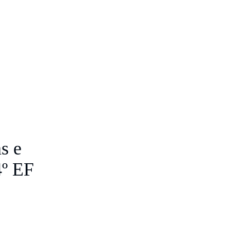
s e
4º EF