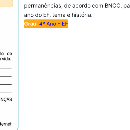
permanências, de acordo com BNCC, pa
ano do EF, tema é história.
Grau
:
4º Ano – EF